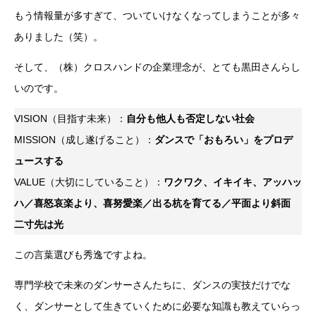
もう情報量が多すぎて、ついていけなくなってしまうことが多々
ありました（笑）。
そして、（株）クロスハンドの企業理念が、とても黒田さんらし
いのです。
VISION（目指す未来）：
自分も他人も否定しない社会
MISSION（成し遂げること）：
ダンスで「おもろい」をプロデ
ュースする
VALUE（大切にしていること）：
ワクワク、イキイキ、アッハッ
ハ／喜怒哀楽より、喜努愛楽／出る杭を育てる／平面より斜面
二寸先は光
この言葉選びも秀逸ですよね。
専門学校で未来のダンサーさんたちに、ダンスの実技だけでな
く、ダンサーとして生きていくために必要な知識も教えていらっ