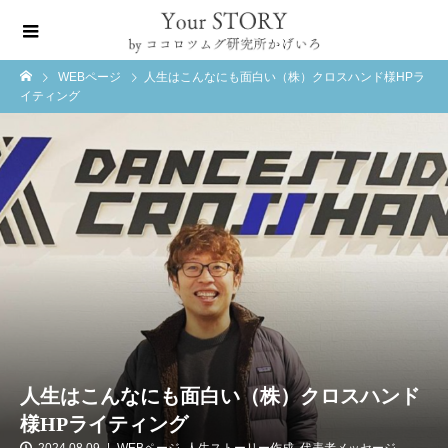
WEBページ
人生はこんなにも面白い（株）クロスハンド様HPラ
イティング
人生はこんなにも面白い（株）クロスハンド
様HPライティング
2024.08.09
WEBページ
,
人生ストーリー作成
,
代表者メッセージ